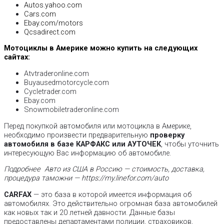
Autos.yahoo.com
Cars.com
Ebay.com/motors
Qcsadirect.com
Мотоциклы в Америке можно купить на следующих
сайтах:
Atvtraderonline.com
Buyausedmotorcycle.com
Cycletrader.com
Ebay.com
Snowmobiletraderonline.com
Перед покупкой автомобиля или мотоцикла в Америке,
необходимо произвести предварительную
проверку
автомобиля в базе КАРФАКС или АУТОЧЕК
, чтобы уточнить
интересующую Вас информацию об автомобиле.
Подробнее
Авто из США в Россию — стоимость, доставка,
процедура таможни — https://my.linefor.com/auto
CARFAX
— это база в которой имеется информация об
автомобилях. Это действительно огромная база автомобилей
как новых так и 20 летней давности. Данные базы
предоставлены департаментами полиции, страховиков,