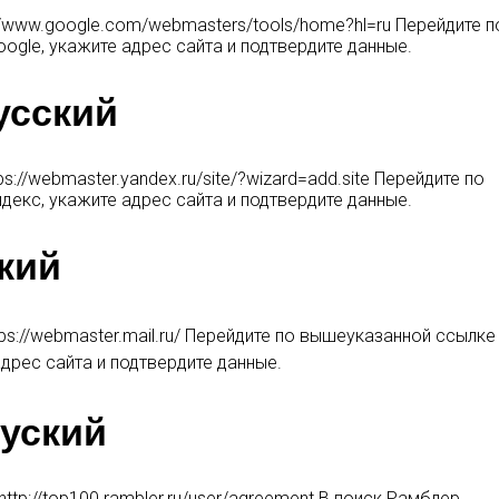
//www.google.com/webmasters/tools/home?hl=ru Перейдите п
gle, укажите адрес сайта и подтвердите данные.
усский
ps://webmaster.yandex.ru/site/?wizard=add.site Перейдите по
екс, укажите адрес сайта и подтвердите данные.
кий
ps://webmaster.mail.ru/ Перейдите по вышеуказанной ссылке
дрес сайта и подтвердите данные.
руский
http://top100.rambler.ru/user/agreement В поиск Рамблер