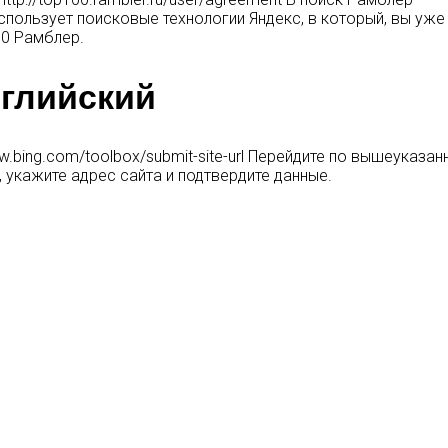
спользует поисковые технологии Яндекс, в который, вы уже
00 Рамблер.
нглийский
w.bing.com/toolbox/submit-site-url Перейдите по вышеуказан
 укажите адрес сайта и подтвердите данные.