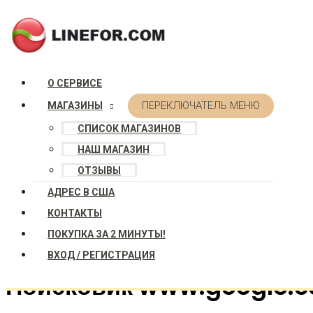
Перейти к содержимому
О СЕРВИСЕ
Как добавить сайт в 
ПЕРЕКЛЮЧАТЕЛЬ МЕНЮ
МАГАЗИНЫ
Яндекс, Bing, Mail.ru
СПИСОК МАГАЗИНОВ
НАШ МАГАЗИН
Главная
Linefor.com
Как добавить сайт в поисковики Goog
ОТЗЫВЫ
АДРЕС В США
Для того, чтобы сайт появился в выдаче поисковых систем
оптимизации сайта.
КОНТАКТЫ
Первым делом, что необходимо предпринять, это добавит
ПОКУПКА ЗА 2 МИНУТЫ!
Meta и другие возможные.
ВХОД / РЕГИСТРАЦИЯ
Поисковик www.google.c