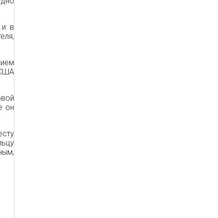
удно
 и в
еля,
нием
 США
овой
е он
есту
льцу
ным,