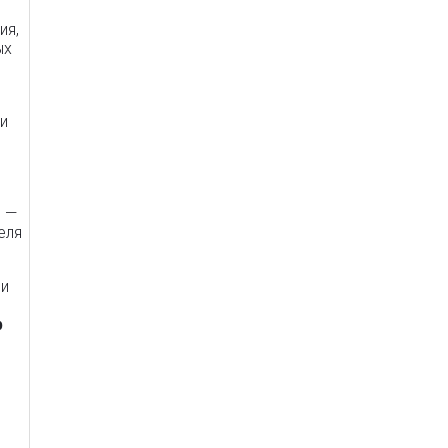
ия,
ых
и
и —
еля
ри
р