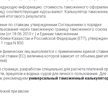
 следующую информацию: стоимость таможенного оформлен
лиц), соответствующие курсы валют. Калькулятор таможенн
ей итогового результата.
нные по ставкам, утвержденным Соглашением о порядке
ользования через таможенную границу таможенного союза 
м (от 18.06.2010 г.) и Единым таможенным
лики Казахстан и Российской Федерации (ЕТТ), утвержден
1 года N 850.
я физических лиц выполняется с применением единой ставк
й ставки (ЕС), величина которой зависит от объема двигат
лей).
 странице, разработан специально для расчета платежей п
в, прицепов и водных судов для личного пользования. Для
ми, рекомендуем
универсальный таможенный калькулято
тежей при ввозе: