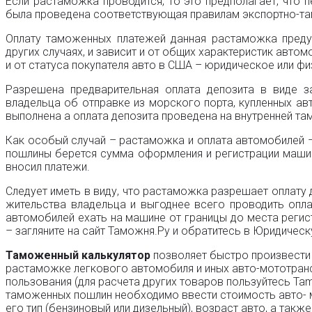
Если растаможка проводится, то это предполагает, что 
была проведена соответствующая правилам экспортно-т
Оплату таможенных платежей данная растаможка предус
других случаях, и зависит и от общих характеристик автом
и от статуса покупателя авто в США – юридическое или фи
Разрешена предварительная оплата депозита в виде 
владельца об отправке из морского порта, купленных а
выполнена а оплата депозита проведена на внутренней т
Как особый случай – растаможка и оплата автомобилей –
пошлины берется сумма оформления и регистрации машин
вносил платежи.
Следует иметь в виду, что растаможка разрешает оплату 
жительства владельца и выгоднее всего проводить опла
автомобилей ехать на машине от границы до места регис
– загляните на сайт Таможня.Ру и обратитесь в Юридичес
Таможенный калькулятор
позволяет быстро произвести 
растаможке легкового автомобиля и иных авто-мототранс
пользования (для расчета других товаров пользуйтесь Tamp
таможенных пошлин необходимо ввести стоимость авто- м
его тип (бензиновый или дизельный), возраст авто, а такж