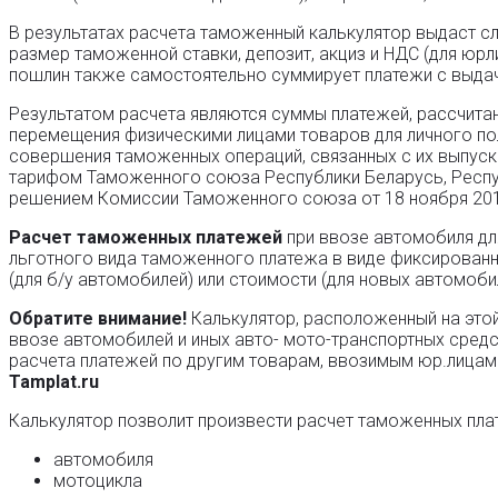
В результатах расчета таможенный калькулятор выдаст
размер таможенной ставки, депозит, акциз и НДС (для юр
пошлин также самостоятельно суммирует платежи с выдач
Результатом расчета являются суммы платежей, рассчита
перемещения физическими лицами товаров для личного п
совершения таможенных операций, связанных с их выпуско
тарифом Таможенного союза Республики Беларусь, Респуб
решением Комиссии Таможенного союза от 18 ноября 201
Расчет таможенных платежей
при ввозе автомобиля дл
льготного вида таможенного платежа в виде фиксированно
(для б/у автомобилей) или стоимости (для новых автомоби
Обратите внимание!
Калькулятор, расположенный на этой
ввозе автомобилей и иных авто- мото-транспортных средст
расчета платежей по другим товарам, ввозимым юр.лица
Tamplat.ru
Калькулятор позволит произвести расчет таможенных пла
автомобиля
мотоцикла