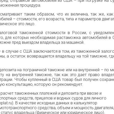
перед отправкой автомобилей из США – при погрузке на с
аможенная процедура.
матривает таким образом, что их величина, так же, как
обилей – стоимости, его возраста, типа и параметров двигат
зическое это лицо.
залоговой таможенной стоимости в России, с уведомле
вто, для которых необходимая растаможка автомобилей в
аможне пред выездом владельца за машиной.
 в случае с США заключается в том, из таможенной залог
ы, а остаток возвращается владельцу на той таможне, гд
депозита на пограничной таможне или на внутренней – по м
ту на внутренней таможне, так как это дает право владе
трации. Чтобы купленный в США товар был получен сохран
кую консультацию, которую он рекомендует.
расчет таможенных платежей и депозита при ввозе и
портных средств, прицепов и водных судов для личного
lat.ru). В качестве исходных данных в калькулятор
ототранспортного средства, объем и мощность двигателя,
е статус владельца (физическое или юридическое лицо).