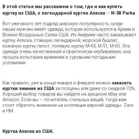
В этой статье мы расскажем о том, где и как купить
куртку из США, о легендарной куртке Аляска
—
N-3B Parka
.
Вот уже много лет подряд широкую популярность среди
наших мужчин имеет одежда, которая используется в Армии и
Военно-Воздушных Силах США. Из Америки часто заказывают
куртку Аляска, ставшую легендарной, морской бушлат,
кожаную куртку пилот, полевую куртку M-43, M-51, M-65. Эта
одежда очень качественная и практически неубиваемая, она
прошла испытания временем и суровыми погодными
условиями.
Как правило, уже в конце января и феврале можно
заказать
куртки зимние из США
за полцены или даже со скидкой 70%.
Хороший выбор товаров вы найдете на аукционе eBay или
Amazon. Если вы – почитатель стильных вещей, тогда вам
стоит обратить внимание на коллекции верхней одежды Zara
и HM.
Куртка Аляска из США.