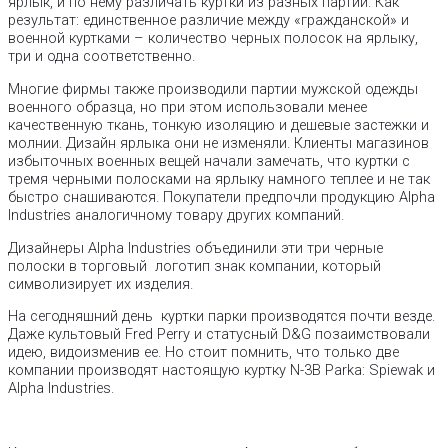
ярлык, и по нему различать куртки из разных партий. Как
результат: единственное различие между «гражданской» и
военной куртками – количество черных полосок на ярлыку,
три и одна соответственно.
Многие фирмы также производили партии мужской одежды
военного образца, но при этом использовали менее
качественную ткань, тонкую изоляцию и дешевые застежки и
молнии. Дизайн ярлыка они не изменяли. Клиенты магазинов
избыточных военных вещей начали замечать, что куртки с
тремя черными полосками на ярлыку намного теплее и не так
быстро снашиваются. Покупатели предпочли продукцию Alpha
Industries аналогичному товару других компаний.
Дизайнеры Alpha Industries объединили эти три черные
полоски в торговый логотип знак компании, который
символизирует их изделия.
На сегодняшний день куртки парки производятся почти везде.
Даже культовый Fred Perry и статусный D&G позаимствовали
идею, видоизменив ее. Но стоит помнить, что только две
компании производят настоящую куртку N-3B Parka: Spiewak и
Alpha Industries.