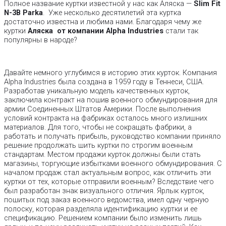
Полное название куртки известной у нас как Аляска —
Slim Fit
N-3B Parka
.
Уже несколько десятилетий эта куртка
достаточно известна и любима нами. Благодаря чему же
куртки
Аляска от компании Alpha Industries
стали так
популярны в народе?
Давайте немного углубимся в историю этих курток. Компания
Alpha Industries была создана в 1959 году в Теннеси, США.
Разработав уникальную модель качественных курток,
заключила контракт на пошив военного обмундирования для
армии Соединенных Штатов Америки. После выполнения
условий контракта на фабриках осталось много излишних
материалов. Для того, чтобы не сокращать фабрики, а
работать и получать прибыль, руководство компании приняло
решение продолжать шить куртки по строгим военным
стандартам. Местом продажи курток должны были стать
магазины, торгующие избытками военного обмундирования. С
началом продаж стал актуальным вопрос, как отличить эти
куртки от тех, которые отправили военным? Вследствие чего
был разработан знак визуального отличия. Ярлык курток,
пошитых под заказ военного ведомства, имел одну черную
полоску, которая разделяла идентификацию куртки и ее
спецификацию. Решением компании было изменить лишь