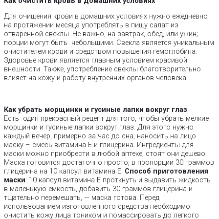
Как очистить кровь в домашних условиях
Для очищения крови в домашних условиях нужно ежедневно
на протяжении месяца употреблять в пищу салат из
отваренной свеклы. Не важно, на завтрак, обед, или ужин;
порции могут быть небольшими. Свекла является уникальным
очистителем крови и средством повышения гемоглобина.
Здоровье крови является главным условием красивой
внешности. Также, употребление свеклы благотворительно
влияет на кожу и работу внутренних органов человека.
Как убрать морщинки и гусиные лапки вокруг глаз
.
Есть один прекрасный рецепт для того, чтобы убрать мелкие
морщинки и гусиные лапки вокруг глаз. Для этого нужно
каждый вечер, примерно за час до сна, наносить на лицо
маску – смесь витамина Е и глицерина. Ингредиенты для
маски можно приобрести в любой аптеке, стоят они дешево.
Маска готовится достаточно просто, в пропорции 30 граммов
глицерина на 10 капсул витамина Е.
Способ приготовления
маски
: 10 капсул витамина Е проткнуть и выдавить жидкость
в маленькую емкость, добавить 30 граммов глицерина и
тщательно перемешать, — маска готова. Перед
использованием изготовленного средства необходимо
очистить кожу лица тоником и помассировать до легкого