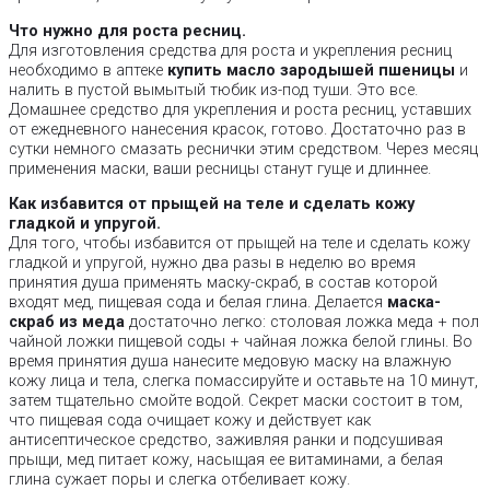
Что нужно для роста ресниц.
Для изготовления средства для роста и укрепления ресниц
необходимо в аптеке
купить масло зародышей пшеницы
и
налить в пустой вымытый тюбик из-под туши. Это все.
Домашнее средство для укрепления и роста ресниц, уставших
от ежедневного нанесения красок, готово. Достаточно раз в
сутки немного смазать реснички этим средством. Через месяц
применения маски, ваши ресницы станут гуще и длиннее.
Как избавится от прыщей на теле и сделать кожу
гладкой и упругой.
Для того, чтобы избавится от прыщей на теле и сделать кожу
гладкой и упругой, нужно два разы в неделю во время
принятия душа применять маску-скраб, в состав которой
входят мед, пищевая сода и белая глина. Делается
маска-
скраб из меда
достаточно легко: столовая ложка меда + пол
чайной ложки пищевой соды + чайная ложка белой глины. Во
время принятия душа нанесите медовую маску на влажную
кожу лица и тела, слегка помассируйте и оставьте на 10 минут,
затем тщательно смойте водой. Секрет маски состоит в том,
что пищевая сода очищает кожу и действует как
антисептическое средство, заживляя ранки и подсушивая
прыщи, мед питает кожу, насыщая ее витаминами, а белая
глина сужает поры и слегка отбеливает кожу.