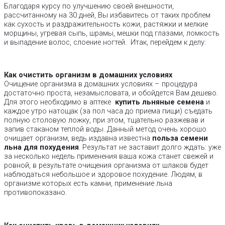
Благодаря курсу по улучшению своей внешности,
рассчитанному на 30 дней, Вы избавитесь от таких проблем
как сухость и раздражительность кожи, растяжки и мелкие
морщины, угревая сыпь, шрамы, мешки под глазами, ломкость
и выпадение волос, слоение ногтей. Итак, перейдем к делу:
Как очистить организм в домашних условиях
Очищение организма в домашних условиях – процедура
достаточно проста, незамысловата, и обойдется Вам дешево.
Для этого необходимо в аптеке
купить
льняные семена
и
каждое утро натощак (за пол часа до приема пищи) съедать
полную столовую ложку, при этом, тщательно разжевав и
запив стаканом теплой воды. Данный метод очень хорошо
очищает организм, ведь издавна известна
польза семени
льна для похудения
. Результат не заставит долго ждать: уже
за несколько недель применения ваша кожа станет свежей и
ровной, в результате очищения организма от шлаков будет
наблюдаться небольшое и здоровое похудение. Людям, в
организме которых есть камни, применение льна
противопоказано.