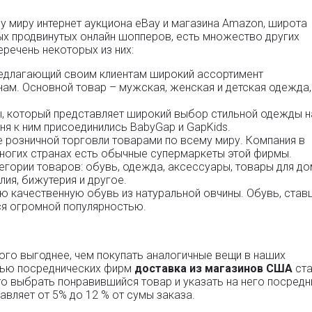
у миру интернет аукциона eBay и магазина Amazon, широта
 продвинутых онлайн шопперов, есть множество других
еречень некоторых из них:
редлагающий своим клиентам широкий ассортимент
ам. Основной товар – мужская, женская и детская одежда,
, который представляет широкий выбор стильной одежды н
ня к ним присоединились BabyGap и GapKids.
 розничной торговли товарами по всему миру. Компания в
многих странах есть обычные супермаркеты этой фирмы.
егории товаров: обувь, одежда, аксессуары, товары для до
лия, бижутерия и другое.
ю качественную обувь из натуральной овчины. Обувь, став
тся огромной популярностью.
го выгоднее, чем покупать аналогичные вещи в наших
ощью посреднических фирм
доставка из магазинов США
ста
о выбрать понравившийся товар и указать на него посредн
авляет от 5% до 12 % от сумы заказа.