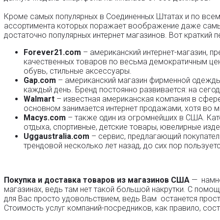
Кроме самых популярных в Соединенных Штатах и по всем
ассортимента которых поражает воображение даже самых
достаточно популярных интернет магазинов. Вот краткий п
Forever21.com
– американский интернет-магазин, п
качественных товаров по весьма демократичным цен
обувь, стильные аксессуары.
Gap.com
– американский магазин фирменной одежды
каждый день. Бренд постоянно развивается: на сегод
Walmart
– известная американская компания в сфере
основном занимается интернет продажами, хотя во 
Macys.com
– также один из огромнейших в США. Кат
отдыха, спортивные, детские товары, ювелирные изде
Uggaustralia.com
– сервис, предлагающий покупател
трендовой несколько лет назад, до сих пор пользуе
Покупка и доставка товаров из магазинов США
— намно
магазинах, ведь там нет такой большой накрутки. С пом
для Вас просто удовольствием, ведь Вам останется прост
Стоимость услуг компаний-посредников, как правило, сост