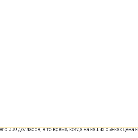
ов США
А
табов. Все большее количество людей надают предпочтени
о обычным магазинам. Выбрав для себя онлайн шопинг,
ньги, поскольку цены на различные вещи в интернет магазин
азинах.
 видна налицо. Если же вы хотите еще более выгодных
нах США
. Покупать в США зачастую намного дешевле, чем в
 Вы ищите качественную фирменную одежду или электронну
его 300 долларов, в то время, когда на наших рынках цена 