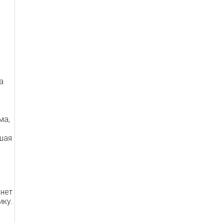
а
ма,
шая
нет
ику.