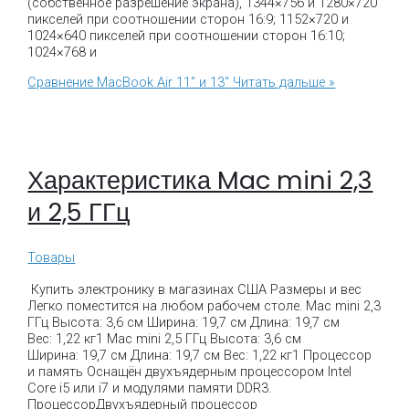
(собственное разрешение экрана), 1344×756 и 1280×720
пикселей при соотношении сторон 16:9; 1152×720 и
1024×640 пикселей при соотношении сторон 16:10;
1024×768 и
Сравнение MacBook Air 11″ и 13″
Читать дальше »
Характеристика Mac mini 2,3
и 2,5 ГГц
Товары
Купить электронику в магазинах США Размеры и вес
Легко поместится на любом рабочем столе. Mac mini 2,3
ГГц Высота: 3,6 см Ширина: 19,7 см Длина: 19,7 см
Вес: 1,22 кг1 Mac mini 2,5 ГГц Высота: 3,6 см
Ширина: 19,7 см Длина: 19,7 см Вес: 1,22 кг1 Процессор
и память Оснащён двухъядерным процессором Intel
Core i5 или i7 и модулями памяти DDR3.
ПроцессорДвухъядерный процессор