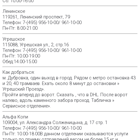
Сб: 10.00-16.00
Ленинское
119261, Ленинский проспект, 79
Телефон: 7-(495) 956-10-00/ 961-10-00
Пн-Пт: 8.00-21.00
Угрешское
115088, Угрешская ул., 2, стр.16
Телефон: 7-(495) 956-10-00/ 961-10-00
Пн-Пт: 10.00-19.00
Обед:14.00-15.00
Как добраться:
м. Дубровка, один выход в город. Рядом с метро остановка 43
и 20, 40 трамваев. Ехать около 8 минут до остановки »
Угрешский Проезд».
Пройти вперед до ворот. Сказать , что в DHL. После ворот
налево, вдоль каменного забора проход. Табличка »
Сервисное отделение».
Альфа Копи
109004, ул. Александра Солженицына, д. 17 стр. 1
Телефон: 7-(495) 956-10-00/ 961-10-00
Пн-Пт: 10.00-18.00В данном отделении оказываются услуги
только по приему отправлений весом не более 15 кг и