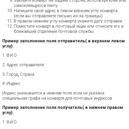
Заклейте конверт на задней стороне, используя клей или
самоклеящуюся ленту.
Напишите свой адрес в левом верхнем углу конверта
(если вы отправляете письмо из-за границы).
В правом нижнем углу конверта укажите дату отправки.
Поместите конверт в почтовый ящик или отнесите его в
ближайший отделение почтовой службы.
Пример заполнение поля отправитель( в верхнем левом
углу):
1. Ф.И.О
2. Адрес отправителя
3. Город, Страна
4. Индекс
Индекс указывается в нижнем поле если не указана
специальная графа на конверте для почтовых индексов
Пример заполнение поля получатель( в нижнем правом
углу):
1. Ф.И.О