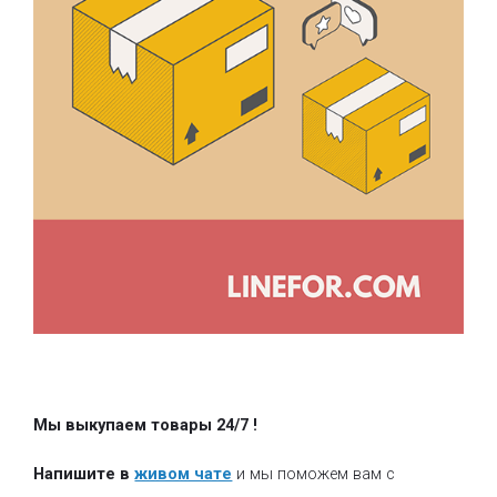
Мы выкупаем товары 24/7
!
Напишите в
живом чате
и мы поможем вам с