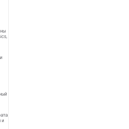
аны
ics,
 и
ный
рата
 и